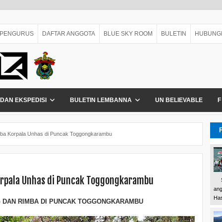
PENGURUS
DAFTAR ANGGOTA
BLUE SKY ROOM
BULETIN
HUBUNGI
 DAN EKSPEDISI
BULETIN LEMBANNA
UN BELIEVABLE
F
mba Korpala Unhas di Puncak Toggongkarambu
orpala Unhas di Puncak Toggongkarambu
Sel
ang
Has
G DAN RIMBA DI PUNCAK TOGGONGKARAMBU