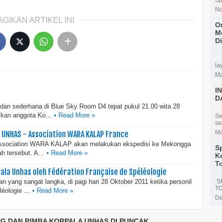
No
AGIKAN ARTIKEL INI
O
M
D
Di
la
Ma
I
D
an sederhana di Blue Sky Room D4 tepat pukul 21.00 wita 28
tikan anggota Ko…
• Read More »
Se
sa
Ma
 UNHAS - Association WARA KALAP France
Association WARA KALAP akan melakukan ekspedisi ke Mekongga
S
ah tersebut. A…
• Read More »
K
T
ala Unhas oleh Fédération Française de Spéléologie
S
ang sangat langka, di pagi hari 28 Oktober 2011 ketika personil
T
éléologie …
• Read More »
De
NG DAN RIMBA KORPALA UNHAS DI PUNCAK