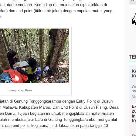
utan, dan pemetaan. Kemudian materi ini akan dipraktekkan di
alan) dan end point (titik akhir jalan) dengan capaian materi yang
a.
TE
K
K
Wa
Interpretasi Peta
pr
Ma
iatan di Gunung Tonggongkarambu dengan Entry Point di Dusun
E
allawa, Kabupaten Maros. Dan End Point di Dusun Pising, Desa
2
n Barru. Tujuan kegiatan ini untuk mengaplikasian materi-materi
I
 adalah membuka jalur baru di Gunung Tonggongkarambu, mengambil
K
nt dan end point. kegiatana ini di laksanakan pada tanggal 13
Ma
Sp