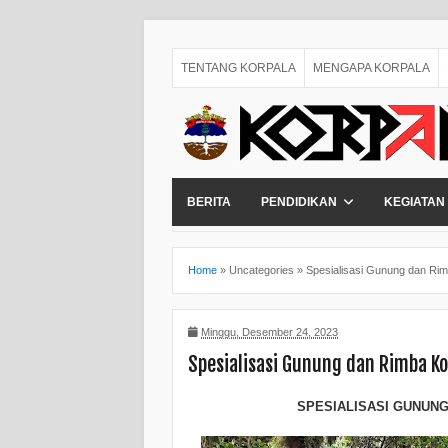
TENTANG KORPALA
MENGAPA KORPALA
BERITA
PENDIDIKAN
KEGIATAN
Home
»
Uncategories
»
Spesialisasi Gunung dan Ri
Minggu, Desember 24, 2023
Spesialisasi Gunung dan Rimba K
SPESIALISASI GUNUN