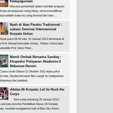
Kedayagunaan
Wacana pemerintah dalam memilah program
di dan perampasan ruang hidup, serta komodifikasi
aya adalah suatu isu yang berasal dari satu ...
Nyali di Atas Perahu Tradisional :
sukses Seminar Internasional
Korpala Unhas
at pukul 09.40 wita, 10 Januari 2013 bertempat di
a Prof. Ahmad Amiruddin Unhas, Rektor Universitas
anuddin Prof. Idurs Patur...
Meniti Ombak Bersama Sandeq :
Ekspedisi Pelayaran Akademis-2
Makassar-Darwin
ca cerah Selasa 11 Oktober 2011 tepat pukul
10 wita, Sandeq bernana 'Biru Langit' itu melepaskan
batannya dari pelabuh...
dikdas-26 Korpala: Let Us Rock the
Corps
Sore yang mendung 28 Januari 2013,
u persatu peserta Pendidikan Dasar-26 Korpala
as, kembali menjejakkan kaki di Blue Sky Room
..