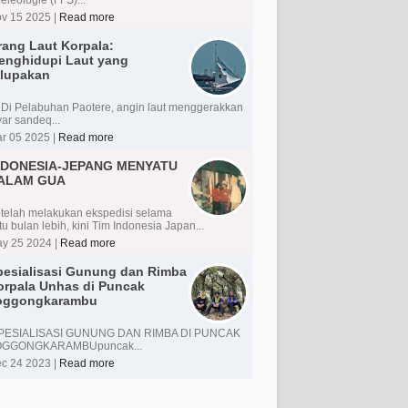
v 15 2025 |
Read more
rang Laut Korpala:
enghidupi Laut yang
ilupakan
 Pelabuhan Paotere, angin laut menggerakkan
yar sandeq...
r 05 2025 |
Read more
NDONESIA-JEPANG MENYATU
ALAM GUA
telah melakukan ekspedisi selama
tu bulan lebih, kini Tim Indonesia Japan...
y 25 2024 |
Read more
pesialisasi Gunung dan Rimba
orpala Unhas di Puncak
oggongkarambu
PESIALISASI GUNUNG DAN RIMBA DI PUNCAK
OGGONGKARAMBUpuncak...
c 24 2023 |
Read more