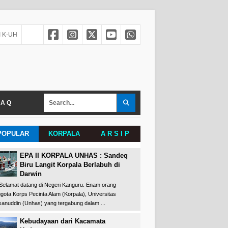
 K-UH
 A Q
POPULAR
KORPALA
A R S I P
EPA II KORPALA UNHAS : Sandeq
Biru Langit Korpala Berlabuh di
Darwin
amat datang di Negeri Kanguru. Enam orang
gota Korps Pecinta Alam (Korpala), Universitas
anuddin (Unhas) yang tergabung dalam ...
Kebudayaan dari Kacamata