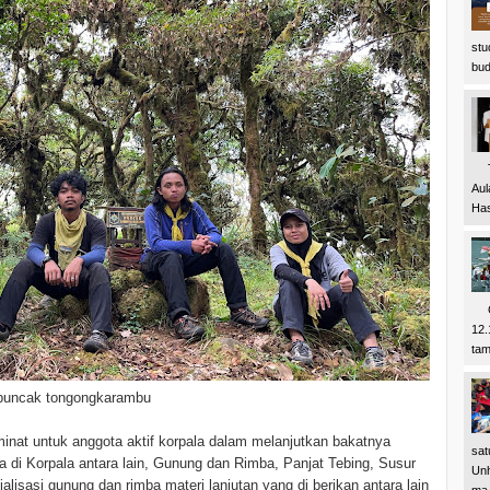
stu
bud
Tep
Aul
Has
Cua
12.
tam
puncak tongongkarambu
minat untuk anggota aktif korpala dalam melanjutkan bakatnya
sat
a di Korpala antara lain, Gunung dan Rimba, Panjat Tebing, Susur
Unh
lisasi gunung dan rimba materi lanjutan yang di berikan antara lain
ma.