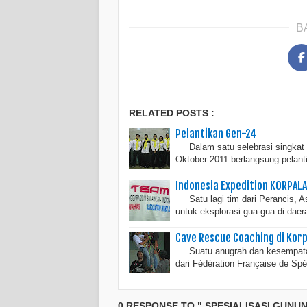
B
RELATED POSTS :
Pelantikan Gen-24
Dalam satu selebrasi singkat d
Oktober 2011 berlangsung pelan
Indonesia Expedition KORPALA
Satu lagi tim dari Perancis, 
untuk eksplorasi gua-gua di daer
Cave Rescue Coaching di Korp
Suatu anugrah dan kesempatan y
dari Fédération Française de Sp
0 RESPONSE TO " SPESIALISASI GUNU