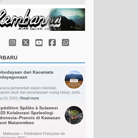
RBARU
ebudayaan dari Kacamata
edayagunaan
cana pemerintah dalam memilah
ogram studi dan perampasan ruang hidup, serta...
y 01 2026 |
Read more
xpédition Spéléo à Sulawesi
025 Kolaborasi Speleologi
ndonesia–Prancis di Kawasan
arst Matarombeo
kassar— Fédération Française de
éléologie (FFS)...