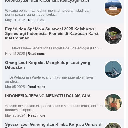
Kebudayaan dari Kacamata Kedayagunaan
Wacana pemerintah dalam memilah program studi dan
perampasan ruang hidup, serta...
May 01 2026 |
Read more
Expédition Spéléo à Sulawesi 2025 Kolaborasi
Speleologi Indonesia–Prancis di Kawasan Karst
Matarombeo
Makassar— Fédération Française de Spéléologie (FFS)...
Nov 15 2025 |
Read more
Orang Laut Korpala: Menghidupi Laut yang
Dilupakan
Di Pelabuhan Paotere, angin laut menggerakkan layar
sandeq...
Mar 05 2025 |
Read more
INDONESIA-JEPANG MENYATU DALAM GUA
Setelah melakukan ekspedisi selama satu bulan lebih, kini Tim
Indonesia Japan...
May 25 2024 |
Read more
Spesialisasi Gunung dan Rimba Korpala Unhas di