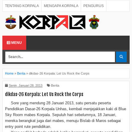
TENTANG KORPALA
MENGAPA KORPALA
PENGURUS
DAFTAR ANGGOTA
BLUE SKY ROOM
BULETIN
HUBUNGI K-UH
MENU
Home
»
Berita
»
dikdas-26 Korpala: Let Us Rock the Corps
Senin, Januari 28, 2013
Berita
dikdas-26 Korpala: Let Us Rock the Corps
Sore yang mendung 28 Januari 2013, satu persatu peserta
Pendidikan Dasar-26 Korpala Unhas, kembali menjejakkan kaki di Blue
Sky Room mabes Korpala. Sepuluh hari sebelumnya, 18 Januari,
mereka berangkat juga dari mabes, menuju Bislab di Maros sebagai
entry point rute pendidikan.