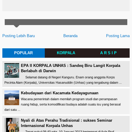
Posting Lebih Baru
Beranda
Posting Lama
POPULAR
KORPALA
A R S I P
EPA II KORPALA UNHAS : Sandeq Biru Langit Korpala
Berlabuh di Darwin
Selamat datang di Negeri Kanguru. Enam orang anggota Korps
Pecinta Alam (Korpala), Universitas Hasanuddin (Unhas) yang tergabung dalam ...
Kebudayaan dari Kacamata Kedayagunaan
Wacana pemerintah dalam memilah program studi dan perampasan
ruang hidup, serta komodifikasi budaya adalah suatu isu yang berasal
dari satu ...
Nyali di Atas Perahu Tradisional : sukses Seminar
Internasional Korpala Unhas
Tepat pukul 09.40 wita, 10 Januari 2013 bertempat di Aula Prof.