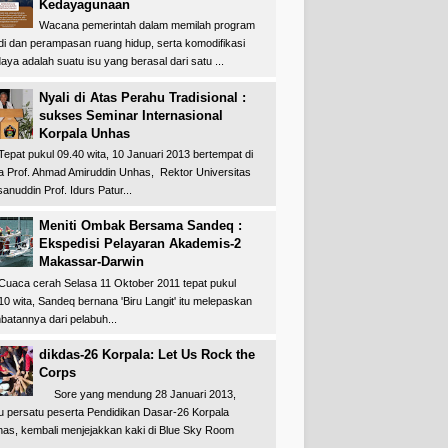
Kedayagunaan
Wacana pemerintah dalam memilah program
di dan perampasan ruang hidup, serta komodifikasi
aya adalah suatu isu yang berasal dari satu ...
Nyali di Atas Perahu Tradisional :
sukses Seminar Internasional
Korpala Unhas
at pukul 09.40 wita, 10 Januari 2013 bertempat di
a Prof. Ahmad Amiruddin Unhas, Rektor Universitas
anuddin Prof. Idurs Patur...
Meniti Ombak Bersama Sandeq :
Ekspedisi Pelayaran Akademis-2
Makassar-Darwin
ca cerah Selasa 11 Oktober 2011 tepat pukul
10 wita, Sandeq bernana 'Biru Langit' itu melepaskan
batannya dari pelabuh...
dikdas-26 Korpala: Let Us Rock the
Corps
Sore yang mendung 28 Januari 2013,
u persatu peserta Pendidikan Dasar-26 Korpala
as, kembali menjejakkan kaki di Blue Sky Room
..