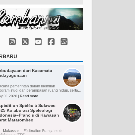
RBARU
ebudayaan dari Kacamata
edayagunaan
cana pemerintah dalam memilah
ogram studi dan perampasan ruang hidup, serta...
y 01 2026 |
Read more
xpédition Spéléo à Sulawesi
025 Kolaborasi Speleologi
ndonesia–Prancis di Kawasan
arst Matarombeo
kassar— Fédération Française de
éléologie (FFS)...