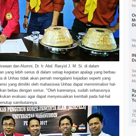
No
O
M
D
Di
la
Ma
I
D
n dan Alumni, Dr. Ir. Abd. Rasyid J. M. Si. di dalam
Se
 yang lebih serius di dalam setiap kegiatan apalagi yang berbau
sa
a di Unhas tidak akan pernah mengalami kejadian seperti yang
Ma
tensi yang dimiliki oleh mahasiswa Unhas dapat meminimalisir hal-
S
ikan beliau dengan serius. "Oleh karenanya, sudah seharusnya
K
lakukan evaluasi agar dapat menyesuaikan kembali pada hal-hal
T
menutup sambutannya.
S
T
De