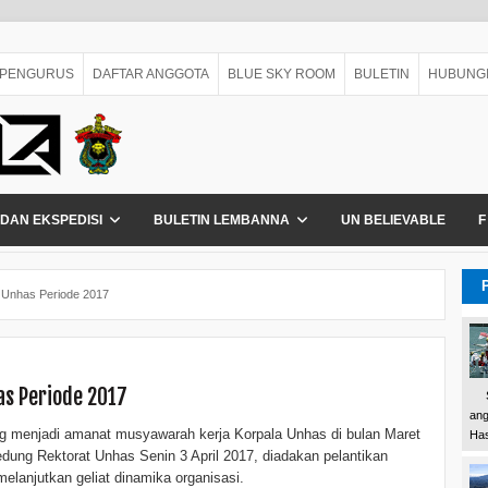
PENGURUS
DAFTAR ANGGOTA
BLUE SKY ROOM
BULETIN
HUBUNGI
 DAN EKSPEDISI
BULETIN LEMBANNA
UN BELIEVABLE
F
a Unhas Periode 2017
as Periode 2017
Sel
ang
 menjadi amanat musyawarah kerja Korpala Unhas di bulan Maret
Has
dung Rektorat Unhas Senin 3 April 2017, diadakan pelantikan
elanjutkan geliat dinamika organisasi.