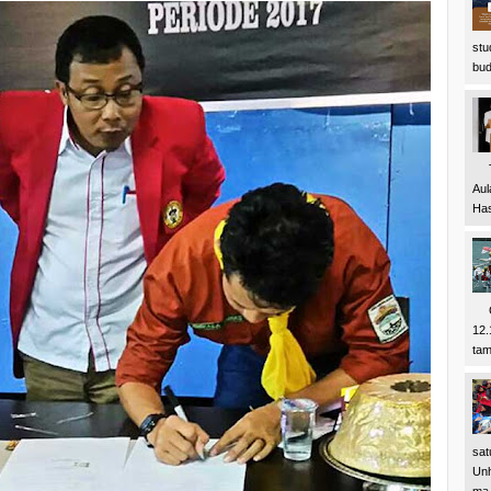
stu
bud
Tep
Aul
Has
Cua
12.
tam
sat
Unh
ma.