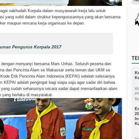
gai nakhodah Korpala dalam musyawarah kerja lalu untuk
asi yang solid dalam struktur kepengurusannya yang akan bersama-
er maupun rencana kerja organisasi ke depan.
unan Pengurus Korpala 2017
TE
 dengan menyanyi bersama Mars Unhas. Seluruh peserta dan
bina dan Pencinta Alam se Makassar serta teman dari UKM se
K
ode Etik Pencinta Alam Indonesia (KEPAI) setelah selesainya
K
am KEPAI adalah pengingat bagi siapa saja agar sadar diri bahwa
a yang sudah seharusnya secara sadar dapat memanfaatkan alam
Wa
pr
 yang berlaku di masyarakat.
Ma
E
2
I
K
Ma
Sp