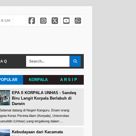
 K-UH
 A Q
POPULAR
KORPALA
A R S I P
EPA II KORPALA UNHAS : Sandeq
Biru Langit Korpala Berlabuh di
Darwin
amat datang di Negeri Kanguru. Enam orang
gota Korps Pecinta Alam (Korpala), Universitas
anuddin (Unhas) yang tergabung dalam ...
Kebudayaan dari Kacamata